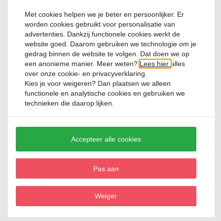
1 Reviews
Met cookies helpen we je beter en persoonlijker. Er
worden cookies gebruikt voor personalisatie van
€ 61,
95
advertenties. Dankzij functionele cookies werkt de
website goed. Daarom gebruiken we technologie om je
gedrag binnen de website te volgen. Dat doen we op
een anonieme manier. Meer weten?
Lees hier
alles
over onze cookie- en privacyverklaring.
Kies je voor
weigeren
? Dan plaatsen we alleen
functionele en analytische cookies en gebruiken we
technieken die daarop lijken.
Steelpan Dagelijkse Kost 16cm
Accepteer alle cookies
1 Reviews
Pas aan
€ 41,
95
Weiger