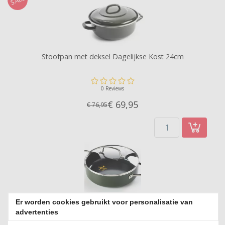
SALE
Stoofpan met deksel Dagelijkse Kost 24cm
0 Reviews
€ 69,
95
€ 76,95
Er worden cookies gebruikt voor personalisatie van
Stoofpan met deksel Dagelijkse Kost 24cm
advertenties