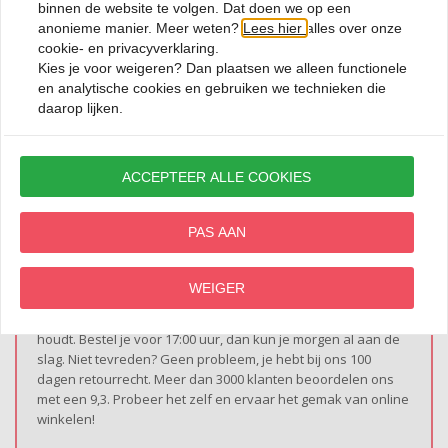
Kitchenandmore.nl
binnen de website te volgen. Dat doen we op een
anonieme manier. Meer weten?
Lees hier
alles over onze
cookie- en privacyverklaring.
Bij online kookwinkel Kitchen&More vind je alles wat je nodig
Kies je voor
weigeren
? Dan plaatsen we alleen functionele
hebt om koken en tafelen een bijzondere ervaring te maken.
en analytische cookies en gebruiken we technieken die
Of je nu stijlvolle
amuse glaasjes
zoekt voor een mooi
daarop lijken.
gedekte tafel, of een stevige
beslagkom
voor het bereiden
van je favoriete recepten of je gaat direct aan de slag met
een
plancha
!
ACCEPTEER ALLE COOKIES
Onze
kookwinkel
heeft ook een uitgebreid assortiment
voor liefhebbers van conserveren, zoals praktische
weckpotten
. Of wat dacht je van een veelzijdige
braadpan
PAS AAN
inductie
, ideaal voor moderne kookplaten? Of je nu kiest voor
stoofgerechten of een heerlijke soep, met ons kookgerei
maak je het verschil in de keuken.
WEIGER
Kitchen&More is dé kookwinkel voor iedereen die van koken
houdt. Bestel je voor 17:00 uur, dan kun je morgen al aan de
slag. Niet tevreden? Geen probleem, je hebt bij ons 100
dagen retourrecht. Meer dan 3000 klanten beoordelen ons
met een 9,3. Probeer het zelf en ervaar het gemak van online
winkelen!