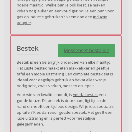
noedelmaaltijd. Welke pan je ook kiest, ze maken
koken nog leuker en eenvoudiger! Wil je een pan voor
gas op inductie gebruiken? Neem dan een
inductie
adapter
.
Bestek
Messenset bestellen
Bestek is een belangrijk onderdeel van elke maaltijd.
Het juiste bestek maakt eten makkelijker en geeft je
tafel een mooie uitstraling. Een complete
bestek set
is
ideaal voor dagelijks gebruik en bevat alles wat je
nodig hebt, zoals vorken, messen en lepels.
Voor wie van kwaliteit houdt, is
Amefa bestek
een
goede keuze. Dit bestek is duurzaam, ligt fijn in de
hand en heeft een tijdloos design. Wil je iets speciaals
op tafel? Kies dan voor
gouden bestek
. Het geeft een
luxe uitstraling en is perfect voor feestelijke
gelegenheden.