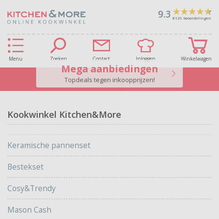
9.3
8129
beoordelingen
Menu
Zoeken
Contact
Inloggen
Winkelwagen
Mega aanbiedingen
Topdeals tegen inkoopprijzen!
Gratis verzending vanaf € 70
Kookwinkel Kitchen&More
Keramische pannenset
Bestekset
Cosy&Trendy
Mason Cash