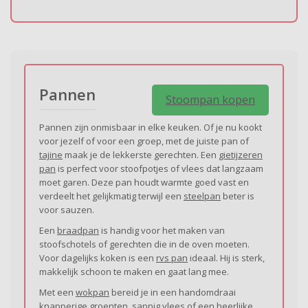
Pannen
Stoompan kopen
Pannen zijn onmisbaar in elke keuken. Of je nu kookt
voor jezelf of voor een groep, met de juiste pan of
tajine
maak je de lekkerste gerechten. Een
gietijzeren
pan
is perfect voor stoofpotjes of vlees dat langzaam
moet garen. Deze pan houdt warmte goed vast en
verdeelt het gelijkmatig terwijl een
steelpan
beter is
voor sauzen.
Een
braadpan
is handig voor het maken van
stoofschotels of gerechten die in de oven moeten.
Voor dagelijks koken is een
rvs pan
ideaal. Hij is sterk,
makkelijk schoon te maken en gaat lang mee.
Met een
wokpan
bereid je in een handomdraai
knapperige groenten, sappig vlees of een heerlijke