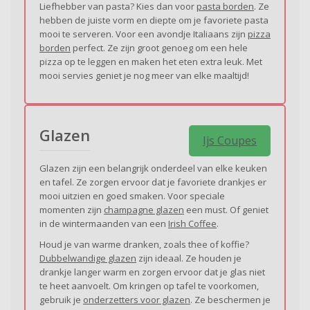
Liefhebber van pasta? Kies dan voor
pasta borden
. Ze
hebben de juiste vorm en diepte om je favoriete pasta
mooi te serveren. Voor een avondje Italiaans zijn
pizza
borden
perfect. Ze zijn groot genoeg om een hele
pizza op te leggen en maken het eten extra leuk. Met
mooi servies geniet je nog meer van elke maaltijd!
Glazen
Ijs Coupes
Glazen zijn een belangrijk onderdeel van elke keuken
en tafel. Ze zorgen ervoor dat je favoriete drankjes er
mooi uitzien en goed smaken. Voor speciale
momenten zijn
champagne glazen
een must. Of geniet
in de wintermaanden van een
Irish Coffee
.
Houd je van warme dranken, zoals thee of koffie?
Dubbelwandige glazen
zijn ideaal. Ze houden je
drankje langer warm en zorgen ervoor dat je glas niet
te heet aanvoelt. Om kringen op tafel te voorkomen,
gebruik je
onderzetters voor glazen
. Ze beschermen je