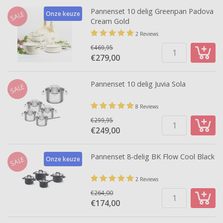
Pannenset 10 delig Greenpan Padova
SALE
Onze keuze
Cream Gold
2 Reviews
€469,95
€279,
00
Pannenset 10 delig Juvia Sola
SALE
8 Reviews
€299,95
€249,
00
Pannenset 8-delig BK Flow Cool Black
SALE
Onze keuze
2 Reviews
€264,00
€174,
00