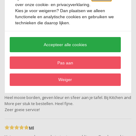
Carla
over onze cookie- en privacyverklaring.
Super mooie borden.
Kies je voor
weigeren
? Dan plaatsen we alleen
functionele en analytische cookies en gebruiken we
technieken die daarop lijken.
Marijn
Het blijven mooie worden. Een paar nieuwe besteld omdat er een
paar uit onze handen zijn gevallen
Accepteer alle cookies
Kenny
Pas aan
Heel mooie borden, verzorgde levering. Top service!
Weiger
Natacha
Heel mooie borden, geven kleur en sfeer aan je tafel. Bij Kitchen and
More per stuk te bestellen. Heel fijne.
Zeer goeie service!
Ml