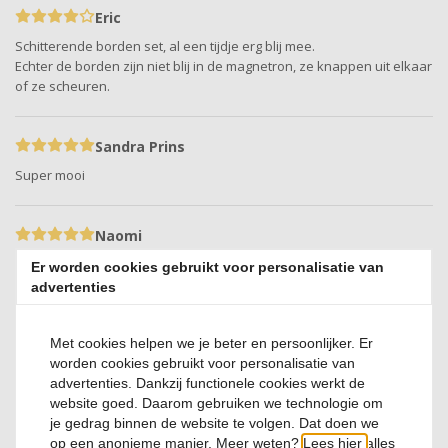
Eric
Schitterende borden set, al een tijdje erg blij mee.
Echter de borden zijn niet blij in de magnetron, ze knappen uit elkaar
of ze scheuren.
Sandra Prins
Super mooi
Naomi
Elke maaltijd die geserveerd wordt in dit bord, ziet feestelijk uit. De
Er worden cookies gebruikt voor personalisatie van
borden waren snel geleverd en goed verpakt, zodat ze tijdens het
advertenties
leveren geen schade konden oplopen. Erg tevreden hiermee!
Met cookies helpen we je beter en persoonlijker. Er
worden cookies gebruikt voor personalisatie van
Franci
advertenties. Dankzij functionele cookies werkt de
Mooie borden en snelle levering en goed verpakt
website goed. Daarom gebruiken we technologie om
je gedrag binnen de website te volgen. Dat doen we
op een anonieme manier. Meer weten?
Lees hier
alles