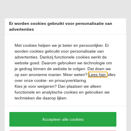
Relevante producten
Er worden cookies gebruikt voor personalisatie van
advertenties
Met cookies helpen we je beter en persoonlijker. Er
worden cookies gebruikt voor personalisatie van
advertenties. Dankzij functionele cookies werkt de
website goed. Daarom gebruiken we technologie om
Dessertbord 21,5 cm Stripe Atlantis
je gedrag binnen de website te volgen. Dat doen we
op een anonieme manier. Meer weten?
Lees hier
alles
over onze cookie- en privacyverklaring.
Kies je voor
weigeren
? Dan plaatsen we alleen
0 Reviews
functionele en analytische cookies en gebruiken we
€ 13,
00
technieken die daarop lijken.
Accepteer alle cookies