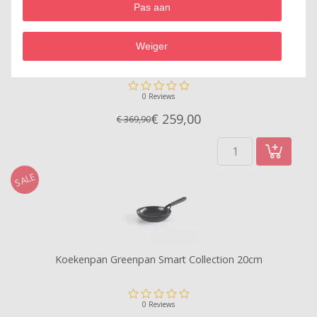
Pas aan
Weiger
Pannenset Greenpan Smart Collection 7-delig
0 Reviews
€ 259,
00
€ 369,90
SALE
Koekenpan Greenpan Smart Collection 20cm
0 Reviews