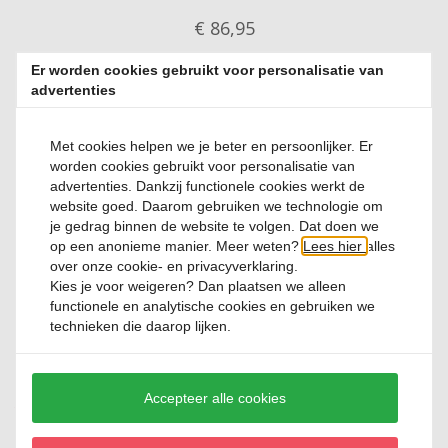
€ 86,
95
Er worden cookies gebruikt voor personalisatie van
advertenties
Met cookies helpen we je beter en persoonlijker. Er
worden cookies gebruikt voor personalisatie van
advertenties. Dankzij functionele cookies werkt de
website goed. Daarom gebruiken we technologie om
Kookpan met deksel Greenpan Smart Collection 24cm
je gedrag binnen de website te volgen. Dat doen we
op een anonieme manier. Meer weten?
Lees hier
alles
over onze cookie- en privacyverklaring.
Kies je voor
weigeren
? Dan plaatsen we alleen
0 Reviews
functionele en analytische cookies en gebruiken we
€ 99,
95
technieken die daarop lijken.
Accepteer alle cookies
SALE