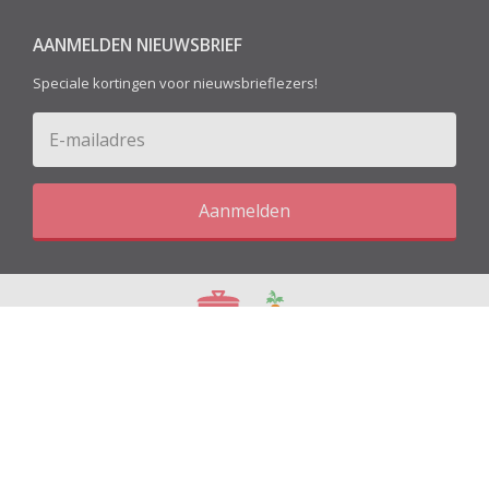
AANMELDEN NIEUWSBRIEF
Speciale kortingen voor nieuwsbrieflezers!
Aanmelden
Blog
Recepten
© 2026 Kitchen&More - All Rights Reserved