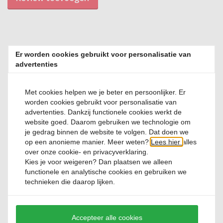
Er worden cookies gebruikt voor personalisatie van
Relevante producten
advertenties
Met cookies helpen we je beter en persoonlijker. Er
worden cookies gebruikt voor personalisatie van
advertenties. Dankzij functionele cookies werkt de
website goed. Daarom gebruiken we technologie om
je gedrag binnen de website te volgen. Dat doen we
op een anonieme manier. Meer weten?
Lees hier
alles
Hotdog en hamburger BBQ kit 14 delig
over onze cookie- en privacyverklaring.
Kies je voor
weigeren
? Dan plaatsen we alleen
functionele en analytische cookies en gebruiken we
0 Reviews
technieken die daarop lijken.
€ 24,
95
Accepteer alle cookies