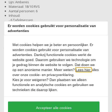
Lijn: Amberes
Materiaal: 18/10 RVS
Aantal personen: 6
Inhoud:
- 6 Tafelmessen
- 6 Tafelvorken
Er worden cookies gebruikt voor personalisatie van
- 6 Tafellepels
advertenties
- 6 Koffielepels
Bijzonderheden: Vaatwasmachine bestendig, tevens geschikt
voor horeca gebruik.
Met cookies helpen we je beter en persoonlijker. Er
Amberes bestek lijn was voorheen van het merk Yong. BonBistro heeft het
worden cookies gebruikt voor personalisatie van
overgenomen en wordt nog steeds geproduceerd in het zelfde fabriek!
advertenties. Dankzij functionele cookies werkt de
website goed. Daarom gebruiken we technologie om
je gedrag binnen de website te volgen. Dat doen we
op een anonieme manier. Meer weten?
Lees hier
alles
Heb je een vraag?
over onze cookie- en privacyverklaring.
Neem contact met ons op
Kies je voor
weigeren
? Dan plaatsen we alleen
functionele en analytische cookies en gebruiken we
FAQ
Contact
technieken die daarop lijken.
Accepteer alle cookies
Beoordelingen