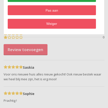
5,0
Pas aan
op basis van 2
beoordelingen
2
Weiger
0
0
0
0
Review toevoegen
Saskia
Voor ons nieuwe huis alles nieuw gekocht! Ook nieuw bestek waar
we heel blij mee zijn, het is erg mooi!
Sophie
Prachtig !