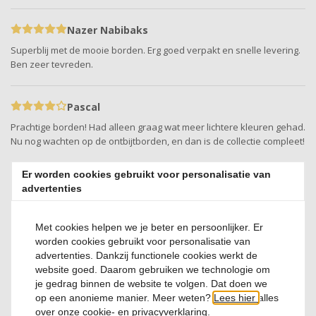
Nazer Nabibaks
Superblij met de mooie borden. Erg goed verpakt en snelle levering.
Ben zeer tevreden.
Pascal
Prachtige borden! Had alleen graag wat meer lichtere kleuren gehad.
Nu nog wachten op de ontbijtborden, en dan is de collectie compleet!
Er worden cookies gebruikt voor personalisatie van
Jessica
advertenties
Leuk en mooi product!
Met cookies helpen we je beter en persoonlijker. Er
worden cookies gebruikt voor personalisatie van
Dorien
advertenties. Dankzij functionele cookies werkt de
Echt een schitterend servies. Enige nadeel is dat de borden zwaar
website goed. Daarom gebruiken we technologie om
zijn. Moet echt een andere kast vrijmaken. Ook heb ik al een bord
je gedrag binnen de website te volgen. Dat doen we
kapot gestoten bij het in de vaatwasser plaatsen. Maar, deze kleine
op een anonieme manier. Meer weten?
Lees hier
alles
nadelen wegen niet op tegen het plezier dat ik beleef als ik mijn
over onze cookie- en privacyverklaring.