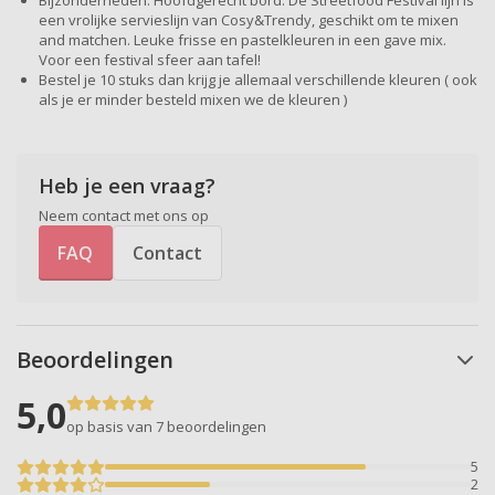
Bijzonderheden: Hoofdgerecht bord. De Streetfood Festival lijn is
een vrolijke servieslijn van Cosy&Trendy, geschikt om te mixen
and matchen. Leuke frisse en pastelkleuren in een gave mix.
Voor een festival sfeer aan tafel!
Bestel je 10 stuks dan krijg je allemaal verschillende kleuren ( ook
als je er minder besteld mixen we de kleuren )
Heb je een vraag?
Neem contact met ons op
FAQ
Contact
Beoordelingen
5,0
op basis van 7
beoordelingen
5
2