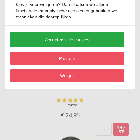
nieuwe borden gebruik. Levering is trouwens snel en correct.
Kies je voor
weigeren
? Dan plaatsen we alleen
functionele en analytische cookies en gebruiken we
technieken die daarop lijken.
Relevante producten
Accepteer alle cookies
Pas aan
Weiger
Bord rond Laguna Azzuro Viola 31cm
3 Reviews
€ 24,
95