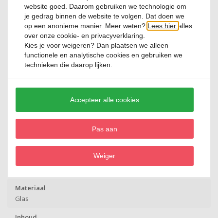
website goed. Daarom gebruiken we technologie om
stijlvolle toevoeging aan iedere glascollectie.
je gedrag binnen de website te volgen. Dat doen we
op een anonieme manier. Meer weten?
Lees hier
alles
over onze cookie- en privacyverklaring.
Productspecificatie
Kies je voor
weigeren
? Dan plaatsen we alleen
functionele en analytische cookies en gebruiken we
technieken die daarop lijken.
Artikelnummer
V2830
Merk
Accepteer alle cookies
Cristal D’Arques
Lijn
Pas aan
Swirly
Weiger
Kleur
Transparant
Materiaal
Glas
Inhoud