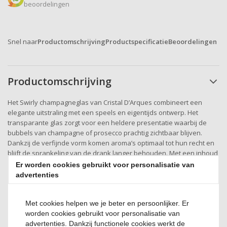
beoordelingen
Snel naar
Productomschrijving
Productspecificatie
Beoordelingen
Productomschrijving
Het Swirly champagneglas van Cristal D’Arques combineert een
elegante uitstraling met een speels en eigentijds ontwerp. Het
transparante glas zorgt voor een heldere presentatie waarbij de
bubbels van champagne of prosecco prachtig zichtbaar blijven.
Dankzij de verfijnde vorm komen aroma’s optimaal tot hun recht en
blijft de sprankeling van de drank langer behouden. Met een inhoud
van 24 cl biedt dit champagneglas voldoende ruimte voor een royale
Er worden cookies gebruikt voor personalisatie van
schenking, ideaal voor feestelijke gelegenheden, diners of een
advertenties
stijlvol aperitiefmoment. Het unieke ontwerp uit de Swirly lijn geeft
het glas een karaktervolle uitstraling die direct opvalt op tafel. Door
Met cookies helpen we je beter en persoonlijker. Er
het glas te combineren met andere items uit dezelfde collectie
worden cookies gebruikt voor personalisatie van
creëert u eenvoudig een harmonieus en modern geheel. Dit
advertenties. Dankzij functionele cookies werkt de
champagneglas is daarmee niet alleen functioneel, maar ook een