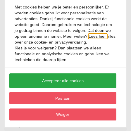
Met een inhoud van 14 cl is dit glas ideaal voor klassieke cocktails
Met cookies helpen we je beter en persoonlijker. Er
zoals martini’s of andere kleine, verfijnde mixdranken. De slanke
worden cookies gebruikt voor personalisatie van
vorm van 18 cm hoog en 7,5 cm doorsnede zorgt voor een elegante
advertenties. Dankzij functionele cookies werkt de
presentatie en ligt prettig in de hand. Het stevige glaswerk van
website goed. Daarom gebruiken we technologie om
Libbey staat bekend om zijn duurzaamheid, waardoor dit glas zowel
je gedrag binnen de website te volgen. Dat doen we
geschikt is voor thuisgebruik als voor professioneel gebruik in de
op een anonieme manier. Meer weten?
Lees hier
alles
horeca. Een tijdloze keuze voor iedereen die zijn cocktails graag
over onze cookie- en privacyverklaring.
stijlvol serveert.
Kies je voor
weigeren
? Dan plaatsen we alleen
functionele en analytische cookies en gebruiken we
technieken die daarop lijken.
Productspecificatie
Accepteer alle cookies
Artikelnummer
531439
Pas aan
Merk
Libbey
Weiger
Kleur
Transparant