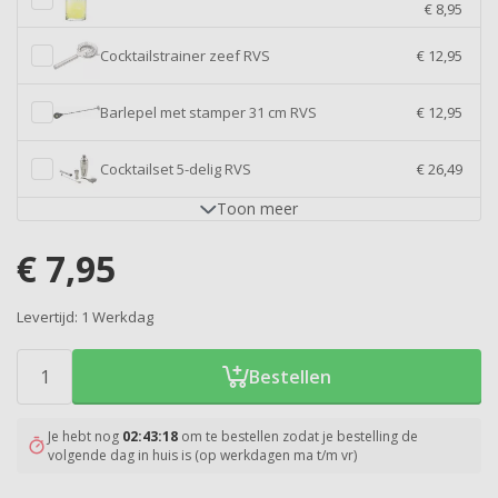
€ 8,95
Cocktailstrainer zeef RVS
€ 12,95
Barlepel met stamper 31 cm RVS
€ 12,95
Cocktailset 5-delig RVS
€ 26,49
Toon
meer
€
7,95
Levertijd:
1 Werkdag
Bestellen
Je hebt nog
02:43:18
om te bestellen zodat je bestelling de
volgende dag in huis is (op werkdagen ma t/m vr)