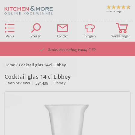
beoordelingen
Menu
Zoeken
Contact
Inloggen
Winkelwagen
Gratis verzending vanaf € 70
Home
/
Cocktail glas 14 cl Libbey
Cocktail glas 14 cl Libbey
Geen reviews
Libbey
531439