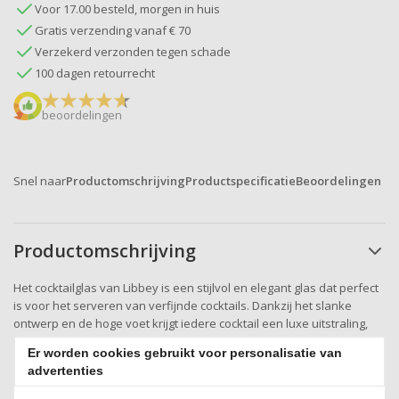
Voor 17.00 besteld, morgen in huis
Gratis verzending vanaf € 70
Verzekerd verzonden tegen schade
100 dagen retourrecht
beoordelingen
Snel naar
Productomschrijving
Productspecificatie
Beoordelingen
Productomschrijving
Het cocktailglas van Libbey is een stijlvol en elegant glas dat perfect
is voor het serveren van verfijnde cocktails. Dankzij het slanke
ontwerp en de hoge voet krijgt iedere cocktail een luxe uitstraling,
waardoor dit glas ideaal is voor feestelijke gelegenheden, diners of
Er worden cookies gebruikt voor personalisatie van
een stijlvolle thuisbar. Het heldere glas zorgt ervoor dat de kleuren
advertenties
van de drank mooi tot hun recht komen en maakt elke cocktail
visueel aantrekkelijk.