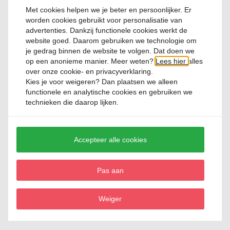
Met cookies helpen we je beter en persoonlijker. Er
worden cookies gebruikt voor personalisatie van
advertenties. Dankzij functionele cookies werkt de
website goed. Daarom gebruiken we technologie om
je gedrag binnen de website te volgen. Dat doen we
Kom 16 cm Sintra 2.0 Terracotta
op een anonieme manier. Meer weten?
Lees hier
alles
over onze cookie- en privacyverklaring.
Kies je voor
weigeren
? Dan plaatsen we alleen
0 Reviews
functionele en analytische cookies en gebruiken we
technieken die daarop lijken.
€ 4,
95
Accepteer alle cookies
Pas aan
Weiger
Dessertbord 20 cm Sintra 2.0 Ivy Green