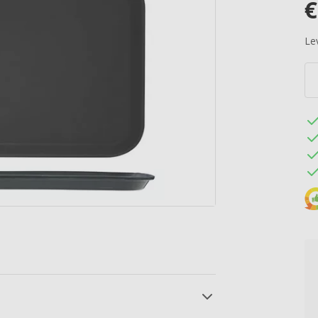
€
Lev