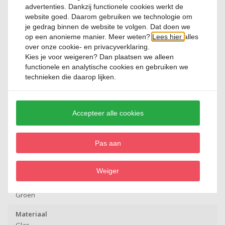
advertenties. Dankzij functionele cookies werkt de
Flora Verde waterglas voegt een stijlvol accent toe aan iedere tafel.
website goed. Daarom gebruiken we technologie om
Combineer het met andere glazen uit de Flora-collectie voor een
je gedrag binnen de website te volgen. Dat doen we
sfeervol en kleurrijk geheel.
op een anonieme manier. Meer weten?
Lees hier
alles
over onze cookie- en privacyverklaring.
Kies je voor
weigeren
? Dan plaatsen we alleen
Productspecificatie
functionele en analytische cookies en gebruiken we
technieken die daarop lijken.
Artikelnummer
384420-V42
Accepteer alle cookies
Merk
Bormioli Rocco
Pas aan
Lijn
Flora Verde
Weiger
Kleur
Groen
Materiaal
Glas