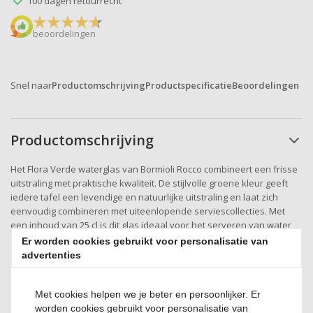
100 dagen retourrecht
beoordelingen
Snel naar
Productomschrijving
Productspecificatie
Beoordelingen
Productomschrijving
Het Flora Verde waterglas van Bormioli Rocco combineert een frisse
uitstraling met praktische kwaliteit. De stijlvolle groene kleur geeft
iedere tafel een levendige en natuurlijke uitstraling en laat zich
eenvoudig combineren met uiteenlopende serviescollecties. Met
een inhoud van 25 cl is dit glas ideaal voor het serveren van water,
frisdrank, sap of andere koude dranken. Dankzij het stevige glas is
Er worden cookies gebruikt voor personalisatie van
het bestand tegen intensief dagelijks gebruik en daarmee een
advertenties
uitstekende keuze voor zowel thuis als in de horeca. Het glas ligt
prettig in de hand en behoudt zijn elegante uitstraling, ook wanneer
Met cookies helpen we je beter en persoonlijker. Er
het regelmatig wordt gebruikt. Of je nu een informele lunch, een
worden cookies gebruikt voor personalisatie van
uitgebreid diner of een feestelijke gelegenheid organiseert, het