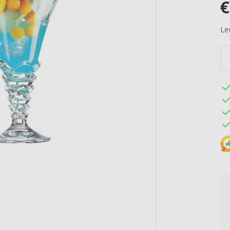
€
Lev