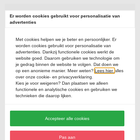
Heb je een vraag?
Er worden cookies gebruikt voor personalisatie van
Neem contact met ons op
advertenties
FAQ
Contact
Met cookies helpen we je beter en persoonlijker. Er
worden cookies gebruikt voor personalisatie van
advertenties. Dankzij functionele cookies werkt de
website goed. Daarom gebruiken we technologie om
Beoordelingen
je gedrag binnen de website te volgen. Dat doen we
op een anonieme manier. Meer weten?
Lees hier
alles
Nog geen reviews beschikbaar. Deel jouw ervaring en help anderen
over onze cookie- en privacyverklaring.
bij hun keuze!
Kies je voor
weigeren
? Dan plaatsen we alleen
functionele en analytische cookies en gebruiken we
technieken die daarop lijken.
Review toevoegen
Accepteer alle cookies
Pas aan
Relevante producten