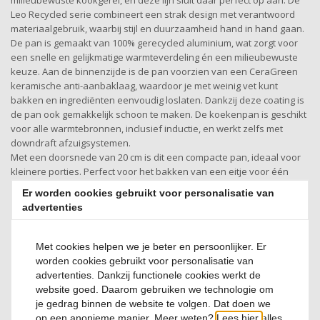
milieubewuste kookgerei, en deze lijn sluit daar perfect op aan. De
Leo Recycled serie combineert een strak design met verantwoord
materiaalgebruik, waarbij stijl en duurzaamheid hand in hand gaan.
De pan is gemaakt van 100% gerecycled aluminium, wat zorgt voor
een snelle en gelijkmatige warmteverdeling én een milieubewuste
keuze. Aan de binnenzijde is de pan voorzien van een CeraGreen
keramische anti-aanbaklaag, waardoor je met weinig vet kunt
bakken en ingrediënten eenvoudig loslaten. Dankzij deze coating is
de pan ook gemakkelijk schoon te maken. De koekenpan is geschikt
voor alle warmtebronnen, inclusief inductie, en werkt zelfs met
downdraft afzuigsystemen.
Met een doorsnede van 20 cm is dit een compacte pan, ideaal voor
kleinere porties. Perfect voor het bakken van een eitje voor één
persoon, een kleine omelet of wat groenten. De stay-cool
Er worden cookies gebruikt voor personalisatie van
handgreep zorgt voor een comfortabele en veilige grip tijdens het
advertenties
koken.
Met cookies helpen we je beter en persoonlijker. Er
worden cookies gebruikt voor personalisatie van
Productspecificatie
advertenties. Dankzij functionele cookies werkt de
website goed. Daarom gebruiken we technologie om
je gedrag binnen de website te volgen. Dat doen we
Artikelnummer
op een anonieme manier. Meer weten?
Lees hier
alles