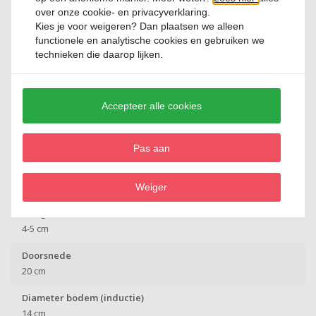
3950477
over onze cookie- en privacyverklaring.
Kies je voor
weigeren
? Dan plaatsen we alleen
Merk
functionele en analytische cookies en gebruiken we
BergHoff
technieken die daarop lijken.
Lijn
Leo Recycled
Accepteer alle cookies
Anti aanbaklaag
Duurzame en gezonde CeraGreen keramische anti-
aanbaklaag
Pas aan
Kleur
Zwart
Weiger
Hoogte
4-5 cm
Doorsnede
20 cm
Diameter bodem (inductie)
14 cm