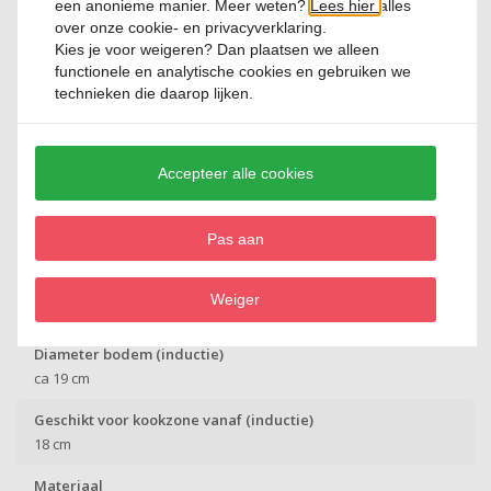
een anonieme manier. Meer weten?
Lees hier
alles
Lijn
over onze cookie- en privacyverklaring.
Ceramic Deluxe
Kies je voor
weigeren
? Dan plaatsen we alleen
functionele en analytische cookies en gebruiken we
Anti aanbaklaag
technieken die daarop lijken.
ILAG Xeradur 5+ keramische antiaanbaklaag (PFAS-vrij)
Kleur
Accepteer alle cookies
Zwart
Hoogte
Pas aan
5 cm
Doorsnede
Weiger
28 cm
Diameter bodem (inductie)
ca 19 cm
Geschikt voor kookzone vanaf (inductie)
18 cm
Materiaal