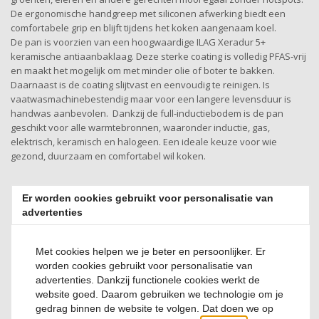
De ergonomische handgreep met siliconen afwerking biedt een
comfortabele grip en blijft tijdens het koken aangenaam koel.
De pan is voorzien van een hoogwaardige ILAG Xeradur 5+
keramische antiaanbaklaag. Deze sterke coating is volledig PFAS-vrij
en maakt het mogelijk om met minder olie of boter te bakken.
Daarnaast is de coating slijtvast en eenvoudig te reinigen. Is
vaatwasmachinebestendig maar voor een langere levensduur is
handwas aanbevolen. Dankzij de full-inductiebodem is de pan
geschikt voor alle warmtebronnen, waaronder inductie, gas,
elektrisch, keramisch en halogeen. Een ideale keuze voor wie
gezond, duurzaam en comfortabel wil koken.
Er worden cookies gebruikt voor personalisatie van
Productspecificatie
advertenties
Artikelnummer
Met cookies helpen we je beter en persoonlijker. Er
33KECD006
worden cookies gebruikt voor personalisatie van
advertenties. Dankzij functionele cookies werkt de
Merk
website goed. Daarom gebruiken we technologie om je
Sola
gedrag binnen de website te volgen. Dat doen we op