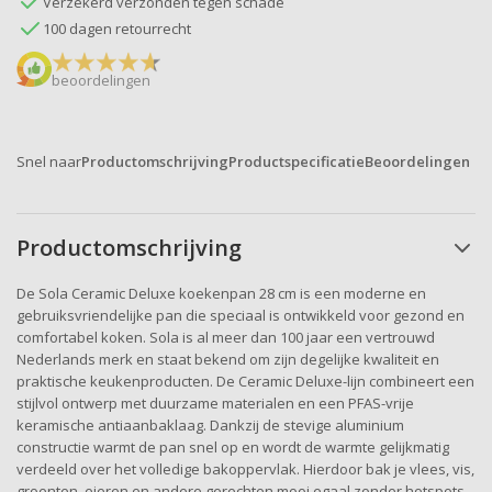
Verzekerd verzonden tegen schade
100 dagen retourrecht
beoordelingen
Snel naar
Productomschrijving
Productspecificatie
Beoordelingen
Productomschrijving
De Sola Ceramic Deluxe koekenpan 28 cm is een moderne en
gebruiksvriendelijke pan die speciaal is ontwikkeld voor gezond en
comfortabel koken. Sola is al meer dan 100 jaar een vertrouwd
Nederlands merk en staat bekend om zijn degelijke kwaliteit en
praktische keukenproducten. De Ceramic Deluxe-lijn combineert een
stijlvol ontwerp met duurzame materialen en een PFAS-vrije
keramische antiaanbaklaag. Dankzij de stevige aluminium
constructie warmt de pan snel op en wordt de warmte gelijkmatig
verdeeld over het volledige bakoppervlak. Hierdoor bak je vlees, vis,
groenten, eieren en andere gerechten mooi egaal zonder hotspots.