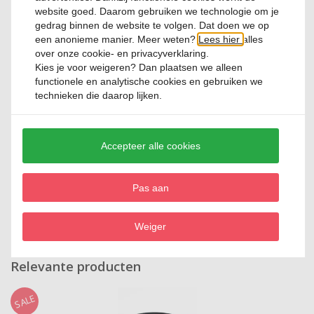
Neem contact met ons op
website goed. Daarom gebruiken we technologie om je
FAQ
Contact
gedrag binnen de website te volgen. Dat doen we op
een anonieme manier. Meer weten?
Lees hier
alles
over onze cookie- en privacyverklaring.
Kies je voor
weigeren
? Dan plaatsen we alleen
functionele en analytische cookies en gebruiken we
Beoordelingen
technieken die daarop lijken.
Nog geen reviews beschikbaar. Deel jouw ervaring en help anderen
bij hun keuze!
Accepteer alle cookies
Review toevoegen
Pas aan
Weiger
Relevante producten
SALE