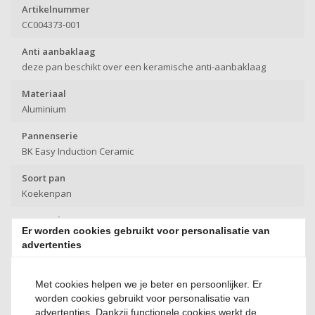
Artikelnummer
CC004373-001
Anti aanbaklaag
deze pan beschikt over een keramische anti-aanbaklaag
Materiaal
Aluminium
Pannenserie
BK Easy Induction Ceramic
Soort pan
Koekenpan
Warmtebron
Er worden cookies gebruikt voor personalisatie van
Geschikt voor alle warmtebronnen, ook geschikt voor inductie
advertenties
Met cookies helpen we je beter en persoonlijker. Er
Heb je een vraag?
worden cookies gebruikt voor personalisatie van
advertenties. Dankzij functionele cookies werkt de