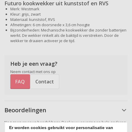
Futuro kookwekker uit kunststof en RVS
Merk: Westmark
Kleur: grijs, zwart
Materiaal: kunststof, RVS
Afmetingen: 6 cm doorsnede x 3,6 cm hoogte
Bijzonderheden: Mechanische kookwekker die zonder batterijen
werkt. De wekker rinkelt als de baktijd is verstreken. Door de
wekker te draaien activeer je de tijd.
Heb je een vraag?
Neem contact met ons op
FAQ
Contact
Beoordelingen
Nog geen reviews beschikbaar. Deel jouw ervaring en help anderen
Er worden cookies gebruikt voor personalisatie van
bij hun keuze!