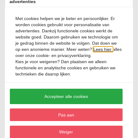
advertenties
Review toevoegen
Met cookies helpen we je beter en persoonlijker. Er
worden cookies gebruikt voor personalisatie van
advertenties. Dankzij functionele cookies werkt de
website goed. Daarom gebruiken we technologie om
je gedrag binnen de website te volgen. Dat doen we
op een anonieme manier. Meer weten?
Lees hier
alles
Relevante producten
over onze cookie- en privacyverklaring.
Kies je voor
weigeren
? Dan plaatsen we alleen
functionele en analytische cookies en gebruiken we
technieken die daarop lijken.
Accepteer alle cookies
Bakplaat stokbrood 39 cm SIF
Pas aan
1 Reviews
€ 15,
95
Weiger