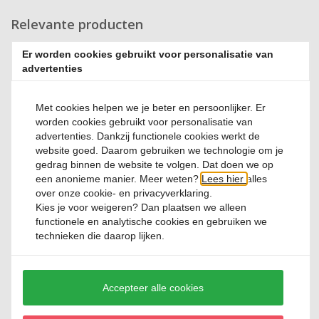
Relevante producten
Er worden cookies gebruikt voor personalisatie van
advertenties
Met cookies helpen we je beter en persoonlijker. Er
worden cookies gebruikt voor personalisatie van
advertenties. Dankzij functionele cookies werkt de
Whiskeyglas 35 cl Lima Chef&Sommelier Kwarx
website goed. Daarom gebruiken we technologie om je
gedrag binnen de website te volgen. Dat doen we op
een anonieme manier. Meer weten?
Lees hier
alles
1 Reviews
over onze cookie- en privacyverklaring.
€ 5,
95
Kies je voor
weigeren
? Dan plaatsen we alleen
functionele en analytische cookies en gebruiken we
technieken die daarop lijken.
Accepteer alle cookies