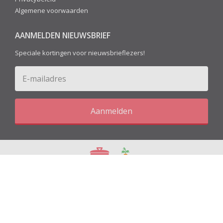
Algemene voorwaarden
AANMELDEN NIEUWSBRIEF
Speciale kortingen voor nieuwsbrieflezers!
Aanmelden
Blog
Recepten
© 2026 Kitchen&More - All Rights Reserved