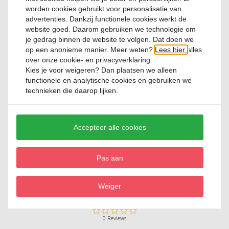
worden cookies gebruikt voor personalisatie van
advertenties. Dankzij functionele cookies werkt de
website goed. Daarom gebruiken we technologie om
Diep bord 25,5 cm Blue Faded Dune
je gedrag binnen de website te volgen. Dat doen we
op een anonieme manier. Meer weten?
Lees hier
alles
over onze cookie- en privacyverklaring.
0 Reviews
Kies je voor
weigeren
? Dan plaatsen we alleen
functionele en analytische cookies en gebruiken we
€ 22,
95
technieken die daarop lijken.
Accepteer alle cookies
Pas aan
Kom 24 cm Blue Faded Dune
Weiger
0 Reviews