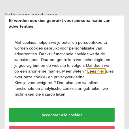
Relevante producten
Er worden cookies gebruikt voor personalisatie van
advertenties
Met cookies helpen we je beter en persoonlijker. Er
worden cookies gebruikt voor personalisatie van
advertenties. Dankzij functionele cookies werkt de
website goed. Daarom gebruiken we technologie om
Cake Tester Mason Cash
je gedrag binnen de website te volgen. Dat doen we
op een anonieme manier. Meer weten?
Lees hier
alles
over onze cookie- en privacyverklaring.
1 Reviews
Kies je voor
weigeren
? Dan plaatsen we alleen
functionele en analytische cookies en gebruiken we
€ 4,
50
technieken die daarop lijken.
SALE
Accepteer alle cookies