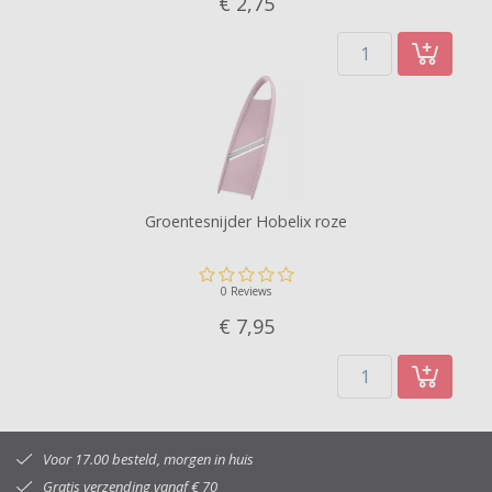
€ 2,
75
Groentesnijder Hobelix roze
0 Reviews
€ 7,
95
Voor 17.00 besteld, morgen in huis
Gratis verzending vanaf € 70