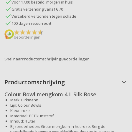
Voor 17.00 besteld, morgen in huis
Gratis verzending vanaf € 70
Verzekerd verzonden tegen schade
100 dagen retourrecht
beoordelingen
Snel naar
Productomschrijving
Beoordelingen
Productomschrijving
Colour Bowl mengkom 4 L Silk Rose
Merk: Birkmann
Lijn: Colour Bowls
Kleur: roze
Materiaal: PET kunststof
Inhoud: 4 Liter
Bijzonderheden: Grote mengkom in het roze. Berg de
verschillende kommen gemakkelijk op door ze in elkaar te