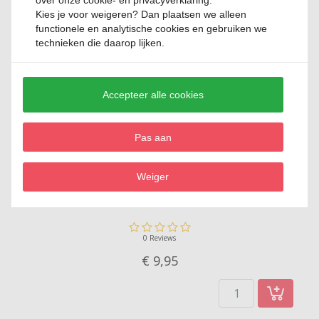
over onze cookie- en privacyverklaring.
Kies je voor
weigeren
? Dan plaatsen we alleen
functionele en analytische cookies en gebruiken we
technieken die daarop lijken.
Relevante producten
Accepteer alle cookies
Pas aan
Weiger
Dubbelwandig thee of koffieglas 20 cl Cosy&Trendy
0 Reviews
€ 9,
95