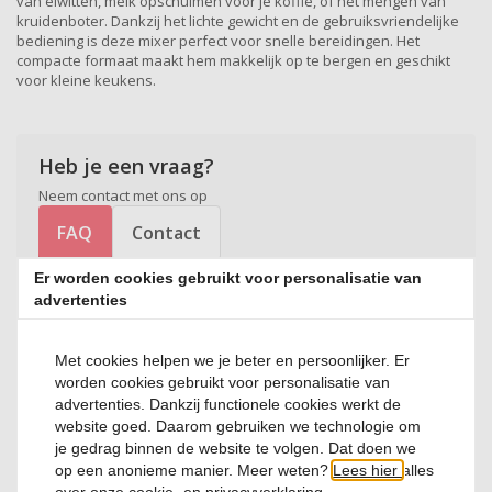
van eiwitten, melk opschuimen voor je koffie, of het mengen van
kruidenboter. Dankzij het lichte gewicht en de gebruiksvriendelijke
bediening is deze mixer perfect voor snelle bereidingen. Het
compacte formaat maakt hem makkelijk op te bergen en geschikt
voor kleine keukens.
Heb je een vraag?
Neem contact met ons op
FAQ
Contact
Er worden cookies gebruikt voor personalisatie van
advertenties
Beoordelingen
Met cookies helpen we je beter en persoonlijker. Er
worden cookies gebruikt voor personalisatie van
Nog geen reviews beschikbaar. Deel jouw ervaring en help anderen
advertenties. Dankzij functionele cookies werkt de
bij hun keuze!
website goed. Daarom gebruiken we technologie om
je gedrag binnen de website te volgen. Dat doen we
Review toevoegen
op een anonieme manier. Meer weten?
Lees hier
alles