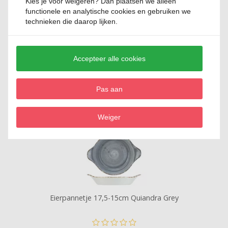
Kies je voor
weigeren
? Dan plaatsen we alleen
functionele en analytische cookies en gebruiken we
technieken die daarop lijken.
Eierpannetje 16-12,5cm Quiandra Grey
Accepteer alle cookies
0 Reviews
Pas aan
€ 6,
75
Weiger
Eierpannetje 17,5-15cm Quiandra Grey