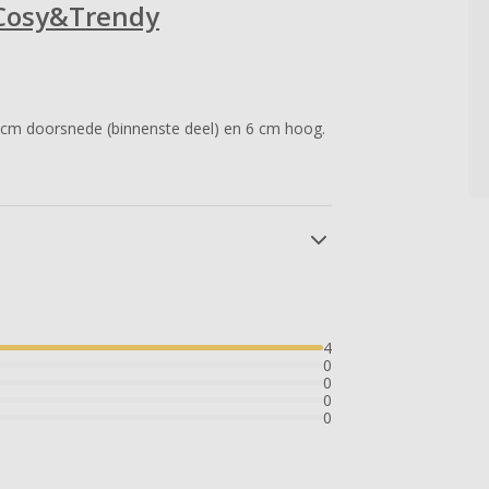
 Cosy&Trendy
 cm doorsnede (binnenste deel) en 6 cm hoog.
4
0
0
0
0