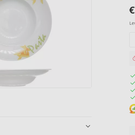
€
Lev