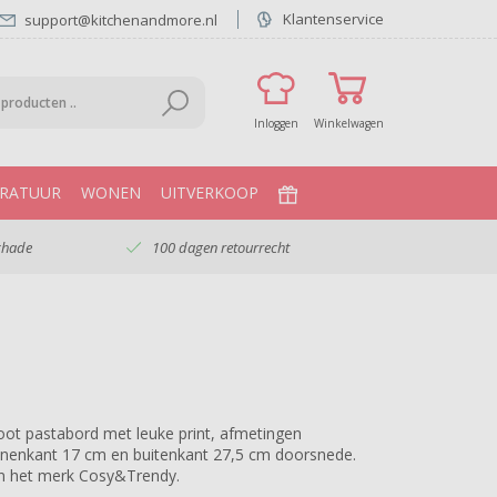
Klantenservice
support@kitchenandmore.nl
Inloggen
Winkelwagen
RATUUR
WONEN
UITVERKOOP
chade
100 dagen retourrecht
oot pastabord met leuke print, afmetingen
nnenkant 17 cm en buitenkant 27,5 cm doorsnede.
n het merk Cosy&Trendy.