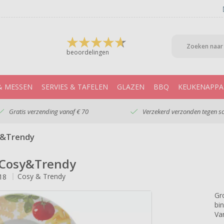
beoordelingen
& MESSEN
SERVIES & TAFELEN
GLAZEN
BBQ
KEUKENAPPA
Gratis verzending vanaf € 70
Verzekerd verzonden tegen s
y&Trendy
m Cosy&Trendy
Cosy & Trendy
18
Gr
bi
Va