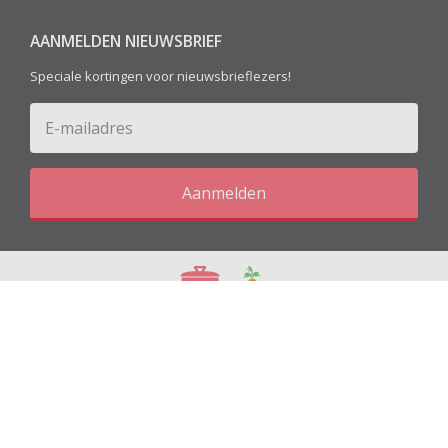
AANMELDEN NIEUWSBRIEF
Speciale kortingen voor nieuwsbrieflezers!
Aanmelden
Blog
Recepten
© 2026 Kitchen&More - All Rights Reserved