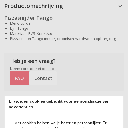
Productomschrijving
Pizzasnijder Tango
Merk: Lurch
Lijn: Tango
Materiaal: RVS, Kunststof
Pizzasnijder Tango met ergonomisch handvat en ophangoog.
Heb je een vraag?
Neem contact met ons op
FAQ
Contact
Er worden cookies gebruikt voor personalisatie van
Beoordelingen
advertenties
Nog geen reviews beschikbaar. Deel jouw ervaring en help anderen
Met cookies helpen we je beter en persoonlijker. Er
bij hun keuze!