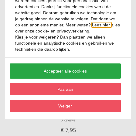
worden cookies gebruikt voor personalisatie van
advertenties. Dankzij functionele cookies werkt de
Review toevoegen
website goed. Daarom gebruiken we technologie om
je gedrag binnen de website te volgen. Dat doen we
op een anonieme manier. Meer weten?
Lees hier
alles
over onze cookie- en privacyverklaring.
Kies je voor
weigeren
? Dan plaatsen we alleen
functionele en analytische cookies en gebruiken we
technieken die daarop lijken.
Relevante producten
Accepteer alle cookies
Pas aan
Pizzasnijder 22,5 cm Ziipa
Weiger
0 Reviews
€ 7,
95