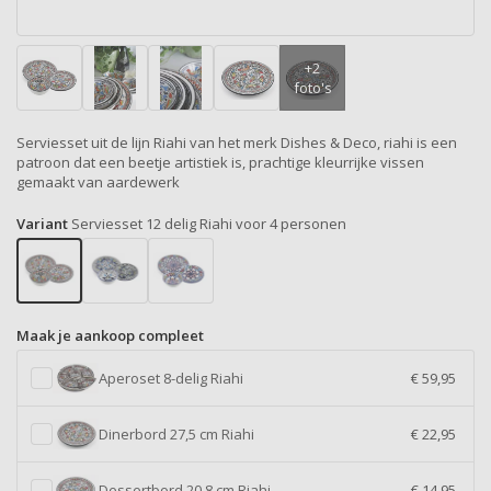
Serviesset uit de lijn Riahi van het merk Dishes & Deco, riahi is een
patroon dat een beetje artistiek is, prachtige kleurrijke vissen
gemaakt van aardewerk
Variant
Serviesset 12 delig Riahi voor 4 personen
Maak je aankoop compleet
Aperoset 8-delig Riahi
€ 59,95
Dinerbord 27,5 cm Riahi
€ 22,95
Dessertbord 20,8 cm Riahi
€ 14,95