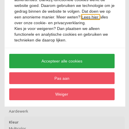
Of u nu een gezellige maaltijd met familie serveert of een bijzondere
website goed. Daarom gebruiken we technologie om je
tafel wilt creëren voor gasten, met de Riahi serviesset brengt u kleur,
gedrag binnen de website te volgen. Dat doen we op
karakter en een speelse twist naar iedere gelegenheid.
een anonieme manier. Meer weten?
Lees hier
alles
over onze cookie- en privacyverklaring.
Kies je voor
weigeren
? Dan plaatsen we alleen
functionele en analytische cookies en gebruiken we
Productspecificatie
technieken die daarop lijken.
Artikelnummer
RIAHI12
Accepteer alle cookies
Merk
Diches&Deco
Pas aan
Lijn
Riahi
Weiger
Materiaal
Aardewerk
Kleur
Multicolor