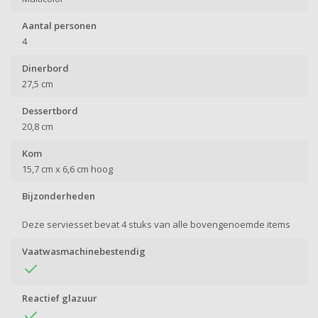
Aantal personen
4
Dinerbord
27,5 cm
Dessertbord
20,8 cm
Kom
15,7 cm x 6,6 cm hoog
Bijzonderheden
Deze serviesset bevat 4 stuks van alle bovengenoemde items
Vaatwasmachinebestendig
Reactief glazuur