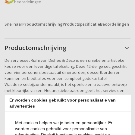
beoordelingen
Snel naar
Productomschrijving
Productspecificatie
Beoordelingen
Productomschrijving
De serviesset Riahi van Dishes & Deco is een unieke en artistieke
keuze voor een levendige tafelsetting. Deze 12-delige set, geschikt
voor vier personen, bestaat uit dinerborden, dessertborden en
kommen en biedt alles voor een compleet gedekte tafel.
Wat deze set bijzonder maakt, is het speelse en creatieve ontwerp
met kleurrijke vissen. Het artistieke patroon geeft het servies een
opvallende en originele uitstraling, waardoor elk item een echte
Er worden cookies gebruikt voor personalisatie van
blikvanger is. De levendige kleuren en het unieke dessin zorgen
advertenties
voor een vrolijke en sfeervolle presentatie, zonder dat extra
tafeldecoratie nodig is.
Gemaakt van stevig aardewerk combineert deze serviesset een
Met cookies helpen we je beter en persoonlijker. Er
robuuste kwaliteit met een ambachtelijke uitstraling. Hierdoor is het
worden cookies gebruikt voor personalisatie van
servies niet alleen mooi, maar ook geschikt voor dagelijks gebruik.
advertenties. Dankzij functionele cookies werkt de