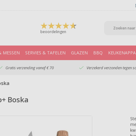
beoordelingen
& MESSEN
SERVIES & TAFELEN
GLAZEN
BBQ
KEUKENAPPA
Gratis verzending vanaf € 70
Verzekerd verzonden tegen s
oska
o+ Boska
St
me
kw
ha