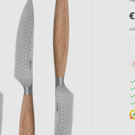
€
Lev