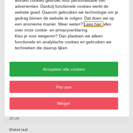
worden cookies gebruikt voor personalisatie van
Artikelnummer
advertenties. Dankzij functionele cookies werkt de
598303
website goed. Daarom gebruiken we technologie om je
gedrag binnen de website te volgen. Dat doen we op
Merk
een anonieme manier. Meer weten?
Lees hier
alles
Emile Henry
over onze cookie- en privacyverklaring.
Kies je voor
weigeren
? Dan plaatsen we alleen
Kleur
functionele en analytische cookies en gebruiken we
Zwart
technieken die daarop lijken.
Inhoud pan (liter)
2,5 L
Accepteer alle cookies
Hoogte
20 cm
Pas aan
Doorsnede
27 cm
Weiger
Diameter bodem (inductie)
20 cm
Materiaal