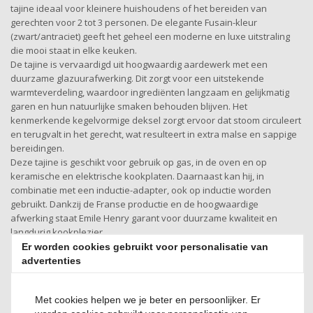
tajine ideaal voor kleinere huishoudens of het bereiden van
gerechten voor 2 tot 3 personen. De elegante Fusain-kleur
(zwart/antraciet) geeft het geheel een moderne en luxe uitstraling
die mooi staat in elke keuken.
De tajine is vervaardigd uit hoogwaardig aardewerk met een
duurzame glazuurafwerking. Dit zorgt voor een uitstekende
warmteverdeling, waardoor ingrediënten langzaam en gelijkmatig
garen en hun natuurlijke smaken behouden blijven. Het
kenmerkende kegelvormige deksel zorgt ervoor dat stoom circuleert
en terugvalt in het gerecht, wat resulteert in extra malse en sappige
bereidingen.
Deze tajine is geschikt voor gebruik op gas, in de oven en op
keramische en elektrische kookplaten. Daarnaast kan hij, in
combinatie met een inductie-adapter, ook op inductie worden
gebruikt. Dankzij de Franse productie en de hoogwaardige
afwerking staat Emile Henry garant voor duurzame kwaliteit en
langdurig kookplezier.
Er worden cookies gebruikt voor personalisatie van
advertenties
Productspecificatie
Met cookies helpen we je beter en persoonlijker. Er