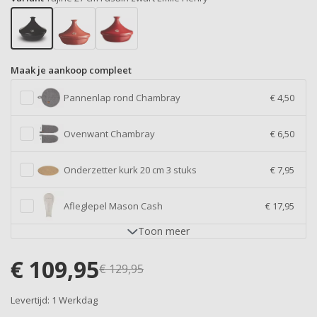
Maak je aankoop compleet
Pannenlap rond Chambray
€ 4,50
Ovenwant Chambray
€ 6,50
Onderzetter kurk 20 cm 3 stuks
€ 7,95
Afleglepel Mason Cash
€ 17,95
Toon
meer
€
109,95
€
129,95
Levertijd:
1 Werkdag