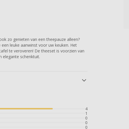
 ook zo genieten van een theepauze alleen?
e een leuke aanwinst voor uw keuken. Het
afel te veroveren! De theeset is voorzien van
n elegante schenktuit.
4
1
0
0
0