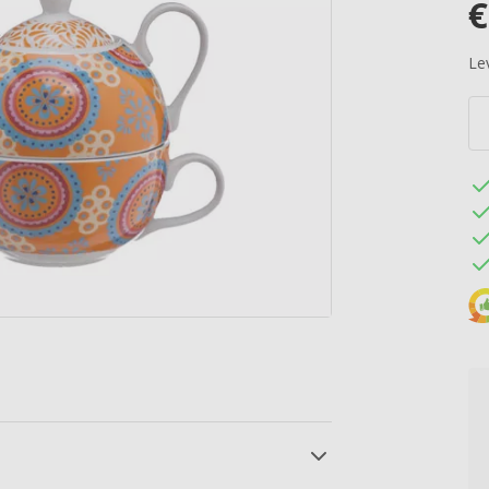
€
Lev