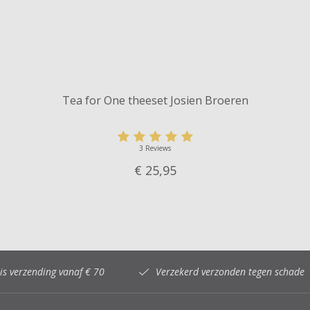
Tea for One theeset Josien Broeren
3 Reviews
€ 25,
95
is verzending vanaf € 70
Verzekerd verzonden tegen schade