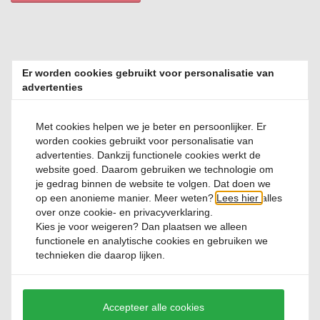
Er worden cookies gebruikt voor personalisatie van
Relevante producten
advertenties
Met cookies helpen we je beter en persoonlijker. Er
worden cookies gebruikt voor personalisatie van
advertenties. Dankzij functionele cookies werkt de
website goed. Daarom gebruiken we technologie om
je gedrag binnen de website te volgen. Dat doen we
Thermoskan 0,65 liter Coconut White Skyline
op een anonieme manier. Meer weten?
Lees hier
alles
over onze cookie- en privacyverklaring.
Kies je voor
weigeren
? Dan plaatsen we alleen
functionele en analytische cookies en gebruiken we
0 Reviews
technieken die daarop lijken.
€ 69,
50
Accepteer alle cookies