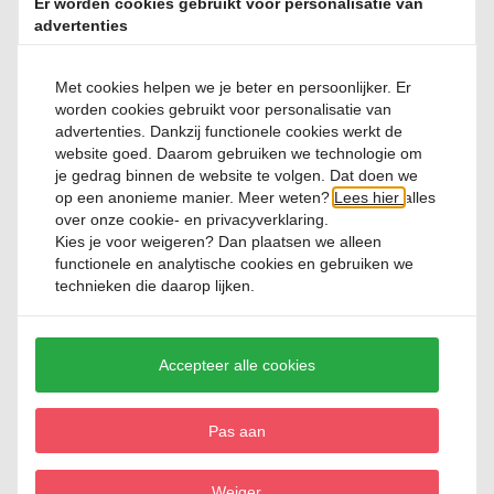
Er worden cookies gebruikt voor personalisatie van
De Olijf tumblers van Rebottled combineren duurzaam
advertenties
vakmanschap met een stijlvol en eigentijds ontwerp. Deze set van
vier drinkglazen wordt gemaakt van opnieuw gebruikte wijnflessen,
waardoor ieder glas bijdraagt aan een circulaire economie en een
Met cookies helpen we je beter en persoonlijker. Er
lagere belasting van het milieu. Dankzij de hoogwaardige afwerking
worden cookies gebruikt voor personalisatie van
voelen de glazen prettig aan en bieden ze een comfortabele
advertenties. Dankzij functionele cookies werkt de
drinkervaring. De subtiele olijfgroene kleur geeft de glazen een
website goed. Daarom gebruiken we technologie om
karaktervolle uitstraling die perfect past bij zowel moderne als
je gedrag binnen de website te volgen. Dat doen we
natuurlijke tafelsettings. Met een inhoud van 23 cl zijn de tumblers
op een anonieme manier. Meer weten?
Lees hier
alles
ideaal voor water, frisdrank, sap en andere koude dranken. Door
over onze cookie- en privacyverklaring.
bestaande materialen een tweede leven te geven, helpt Rebottled
Kies je voor
weigeren
? Dan plaatsen we alleen
het verbruik van grondstoffen, water en energie te verminderen.
functionele en analytische cookies en gebruiken we
Een prachtige combinatie van Dutch design, duurzaamheid en
technieken die daarop lijken.
functionaliteit voor dagelijks gebruik.
Accepteer alle cookies
Productspecificatie
Pas aan
Artikelnummer
SD4PACK-O
Weiger