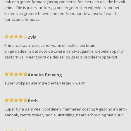
ook een groter formaat (36cm) van hetzelfde merk en ook die bevalt
prima. Die is (uiteraard) erg groot en gebruiken wij enkel voor het
koken van grotere hoeveelheden. Vandaar de aanschaf van dit
handzame formaat.
Zvia
Prima wokpan, wordt snel warm en bakt mooi bruin.
Enige nadeel is dat door de zware handvat gaat ie wiebelen op mijn
gasfornuis. Maar zodra de deksel op gaat is probleem opgelost.
Anneke Beuving
super wokpan alle ingredienten tegelijk warm
Beth
Super fijne pan! Veel voordelen: marmeren coating = gezond én anti-
aanbak, niet té zwaar, mooie uitstraling, naar verhouding niet duur!