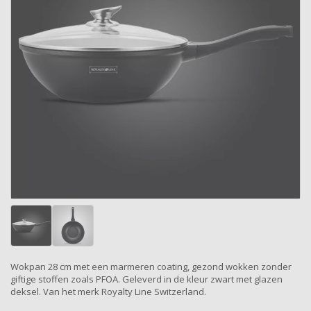
Wokpan 28 cm met een marmeren coating, gezond wokken zonder
giftige stoffen zoals PFOA. Geleverd in de kleur zwart met glazen
deksel. Van het merk Royalty Line Switzerland.