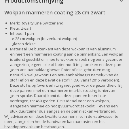
Productomschrijving
Wokpan marmeren coating 28 cm zwart
Merk: Royalty Line Switzerland
Kleur: Zwart
Inhoud: 1 pan
- ⌀ 28 cm wokpan (bovenkant wokpan)
- glazen deksel
Materiaal: De buitenkant van deze wokpan is van aluminium
en heeft een marmeren coating aan de binnenkant. Een wokpan
is uiterst geschikt om mee te wokken en ook nog eens gezonder,
aangezien je geen olie of boter hoeft te gebruiken en deze pan
geen anti-aanbaklaag bevat. Boter of olie gebruiken mag
natuurlijk wel gewoon! Een anti-aanbaklaag is namelijk van de
stof Teflon en deze bevat de stof PFOA (vanaf 2015 verboden).
Deze stof is bij (over)verhitting niet goed voor de gezondheid. Bij
deze pannen met een marmeren (marble) coating is hiervan
geen sprake. Daarbij komt dat deze pannen beter hitte
verdragen, tot 450 graden. Dit is ideaal voor een wokpan,
aangezien hiermee op hoog vuur wordt gekookt. Tevens een
stuk duurzamer dus aangezien de pan niet kan verbranden.
Wij adviseren om deze kwaliteitspannen niet in de vaatwasser te
doen, aangezien het de handvaten kan aantasten en het
braadoppervlak kan beschadigen.