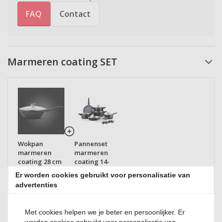
FAQ
Contact
Marmeren coating SET
Wokpan
Pannenset
marmeren
marmeren
coating 28 cm
coating 14-
zwart
delig zwart
Er worden cookies gebruikt voor personalisatie van
advertenties
31% korting
op de accessoires
€
209,90
Met cookies helpen we je beter en persoonlijker. Er