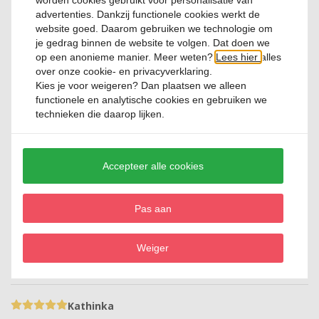
€
156,91
worden cookies gebruikt voor personalisatie van
advertenties. Dankzij functionele cookies werkt de
website goed. Daarom gebruiken we technologie om
Bestellen
je gedrag binnen de website te volgen. Dat doen we
op een anonieme manier. Meer weten?
Lees hier
alles
over onze cookie- en privacyverklaring.
Kies je voor
weigeren
? Dan plaatsen we alleen
Beoordelingen
functionele en analytische cookies en gebruiken we
technieken die daarop lijken.
5,0
op basis van 13
beoordelingen
Accepteer alle cookies
11
2
0
0
Pas aan
0
Weiger
Review toevoegen
Kathinka