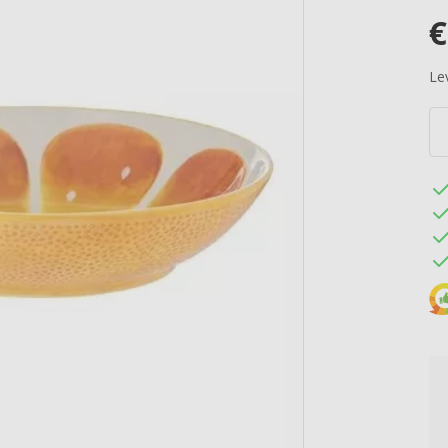
€
Lev