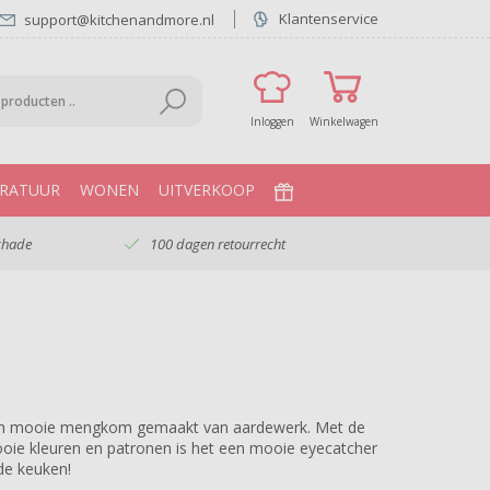
Klantenservice
support@kitchenandmore.nl
Inloggen
Winkelwagen
RATUUR
WONEN
UITVERKOOP
chade
100 dagen retourrecht
n mooie mengkom gemaakt van aardewerk. Met de
oie kleuren en patronen is het een mooie eyecatcher
 de keuken!