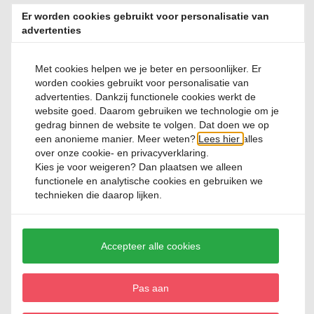
Nog geen reviews beschikbaar. Deel jouw ervaring en help anderen
Er worden cookies gebruikt voor personalisatie van
bij hun keuze!
advertenties
Review toevoegen
Met cookies helpen we je beter en persoonlijker. Er
worden cookies gebruikt voor personalisatie van
advertenties. Dankzij functionele cookies werkt de
website goed. Daarom gebruiken we technologie om je
gedrag binnen de website te volgen. Dat doen we op
een anonieme manier. Meer weten?
Lees hier
alles
Relevante producten
over onze cookie- en privacyverklaring.
Kies je voor
weigeren
? Dan plaatsen we alleen
functionele en analytische cookies en gebruiken we
SALE
technieken die daarop lijken.
Accepteer alle cookies
Tajine 27 cm Brique Emile Henry
Pas aan