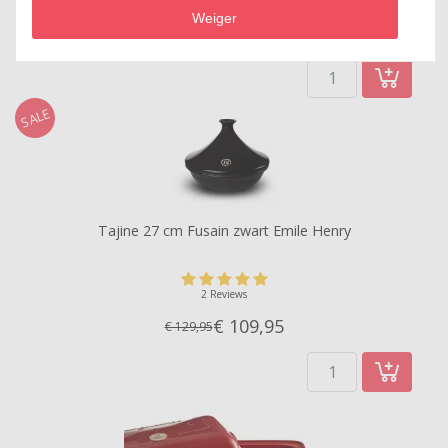
0 Reviews
Weiger
€ 94,
95
€ 99,95
SALE
Tajine 27 cm Fusain zwart Emile Henry
2 Reviews
€ 109,
95
€ 129,95