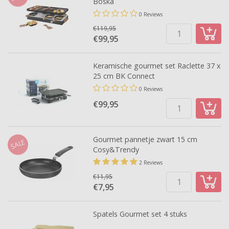
Boska
0 Reviews
€119,95
€99,
95
Keramische gourmet set Raclette 37 x
25 cm BK Connect
0 Reviews
€99,
95
Gourmet pannetje zwart 15 cm
SALE
Cosy&Trendy
2 Reviews
€11,95
€7,
95
Spatels Gourmet set 4 stuks