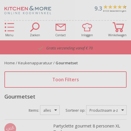
9.3
8133
beoordelingen
Menu
Zoeken
Contact
Inloggen
Winkelwagen
Gratis verzending vanaf € 70
Home
/
Keukenapparatuur
/
Gourmetset
Toon Filters
Gourmetset
Items:
Sorteer op:
alles
Productnaam a-z
Partyclette gourmet 8 personen XL
SALE