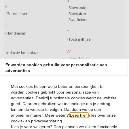
S
G
Slowcooker
Gourmetset
Slowjuicer
Staafmixer
H
T
Handmixer
Tosti grill ijzer
I
W
Inductie kookplaat
Waterkoker
K
Er worden cookies gebruikt voor personalisatie van
advertenties
Keukenmachine
Koffiemachine
Met cookies helpen we je beter en persoonlijker. Er
worden cookies gebruikt voor personalisatie van
advertenties. Dankzij functionele cookies werkt de website
Gourmetstel
goed. Daarom gebruiken we technologie om je gedrag
binnen de website te volgen. Dat doen we op een
Een gourmetstel is dé manier om samen gezellig te tafelen, waarbij
anonieme manier. Meer weten?
Lees hier
alles over onze
iedereen zijn eigen gerechtjes bereidt aan tafel. Of je nu kiest voor
cookie- en privacyverklaring.
vlees, vis, groenten of een combinatie van alles, met een
Kies je voor
weigeren
? Dan plaatsen we alleen functionele