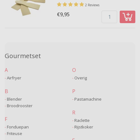
2 Reviews
€9,
95
Gourmetset
A
O
Airfryer
Overig
B
P
Blender
Pastamachine
Broodrooster
R
F
Raclette
Fonduepan
Rijstkoker
Friteuse