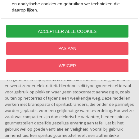
gourmetstel stel je eenvoudig een afwisselend menu samen. De
en analytische cookies en gebruiken we technieken die
meeste gourmetstellen zijn elektrisch en beschikken over een
daarop lijken.
regelbare thermostaat, zodat je de temperatuur perfect kunt
afstemmen op wat je wilt bereiden. Vaak worden ze geleverd met
kleine pannetjes en een grillplaat, waardoor je veel variatie hebt in
ACCEPTEER ALLE COOKIES
de bereiding. Ideaal voor feestdagen, verjaardagen of gewoon een
gezellige avond met vrienden of familie. Dankzij de verschillende
formaten is er altijd een gourmetstel dat past bij jouw gezelschap,
PAS AAN
van compacte modellen voor twee personen tot grote uitvoeringen
voor acht personen of meer.
Gourmetstel spiritus
WEIGER
Een gourmetstel op spiritus is de klassieke manier van gourmetten
en werkt zonder elektriciteit. Hierdoor is dit type gourmetstel ideaal
voor gebruik op plekken waar geen stopcontact aanwezig is, zoals
buiten op het terras of tijdens een weekendje weg. Deze modellen
werken met brandpasta of spiritusbranders, die onder de pannetjes
worden geplaatst voor een gelijkmatige warmteverdeling. Hoewel ze
vaak wat compacter zijn dan elektrische varianten, bieden spiritus
gourmetstellen dezelfde gezellige ervaring aan tafel. Let bij het
gebruik wel op goede ventilatie en veiligheid, vooral bij gebruik
binnenshuis. Een spiritus gourmetstel heeft een authentieke