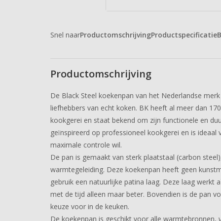
Snel naar
Productomschrijving
Productspecificatie
B
Productomschrijving
De Black Steel koekenpan van het Nederlandse merk 
liefhebbers van echt koken. BK heeft al meer dan 170 
kookgerei en staat bekend om zijn functionele en duu
geïnspireerd op professioneel kookgerei en is ideaa
maximale controle wil.
De pan is gemaakt van sterk plaatstaal (carbon steel),
warmtegeleiding. Deze koekenpan heeft geen kunstma
gebruik een natuurlijke patina laag. Deze laag werkt 
met de tijd alleen maar beter. Bovendien is de pan v
keuze voor in de keuken.
De koekenpan is geschikt voor alle warmtebronnen, w