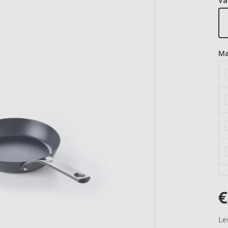
Va
Ma
€
Lev