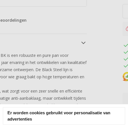
eoordelingen
BK is een robuuste en pure pan voor
jaar ervaring in het ontwikkelen van kwalitatief
rzame ontwerpen. De Black Steel lijn is
l voor wie graag bakt op hoge temperaturen en
 wat zorgt voor een zeer snelle en efficiënte
tige anti-aanbaklaag, maar ontwikkelt tijdens
als een natuurlijke anti-aanbaklaag en wordt
olledig PFAS-vrij en daardoor een bewuste
Er worden cookies gebruikt voor personalisatie van
advertenties
aaronder inductie, gas, elektrisch, keramisch