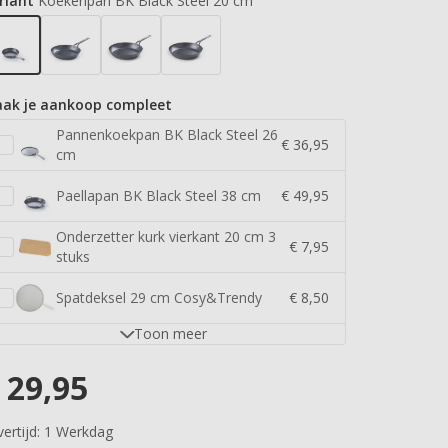
riant
Koekenpan BK Black Steel 20 cm
ak je aankoop compleet
Pannenkoekpan BK Black Steel 26
€ 36,95
cm
Paellapan BK Black Steel 38 cm
€ 49,95
Onderzetter kurk vierkant 20 cm 3
€ 7,95
stuks
Spatdeksel 29 cm Cosy&Trendy
€ 8,50
Toon
meer
29,95
ertijd:
1 Werkdag