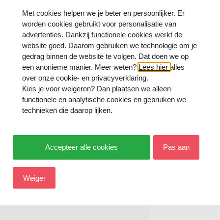
 gebruikt tot circa 230 graden en zelfs op de
Met cookies helpen we je beter en persoonlijker. Er
worden cookies gebruikt voor personalisatie van
die ideaal is voor kleinere gerechten. Perfect
advertenties. Dankzij functionele cookies werkt de
website goed. Daarom gebruiken we technologie om je
r ook geschikt voor het dichtschroeien van
gedrag binnen de website te volgen. Dat doen we op
. De gietijzeren handgreep ligt stevig in de
een anonieme manier. Meer weten?
Lees hier
alles
over onze cookie- en privacyverklaring.
Kies je voor
weigeren
? Dan plaatsen we alleen
functionele en analytische cookies en gebruiken we
technieken die daarop lijken.
01
Accepteer alle cookies
Pas aan
Weiger
 natuurlijke patina (PFAS-vrij)