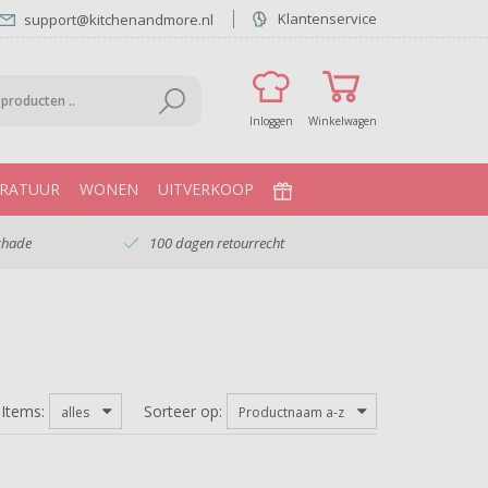
Klantenservice
support@kitchenandmore.nl
Inloggen
Winkelwagen
RATUUR
WONEN
UITVERKOOP
chade
100 dagen retourrecht
Items:
Sorteer op:
alles
Productnaam a-z