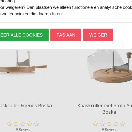
rklaring.
oor
weigeren
? Dan plaatsen we alleen functionele en analytische coo
 we technieken die daarop lijken.
EER ALLE COOKIES
PAS AAN
WEIGER
askruller Friends Boska
Kaaskruller met Stolp A
Boska
0 Reviews
0 Reviews