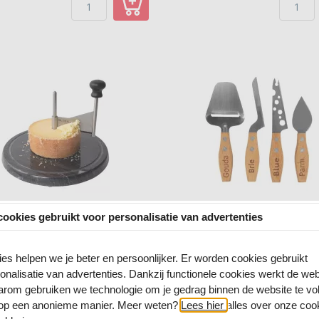
ookies gebruikt voor personalisatie van advertenties
askruller Marmer Boska
Kaasmessen set 4-delig 
Geneva Boska
es helpen we je beter en persoonlijker. Er worden cookies gebruikt
onalisatie van advertenties. Dankzij functionele cookies werkt de web
rom gebruiken we technologie om je gedrag binnen de website te vo
0 Reviews
0 Reviews
op een anonieme manier. Meer weten?
Lees hier
alles over onze coo
€89,
95
€22,
50