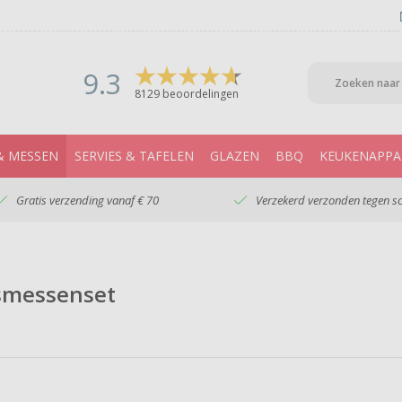
9.3
8129
beoordelingen
& MESSEN
SERVIES & TAFELEN
GLAZEN
BBQ
KEUKENAPPA
Gratis verzending vanaf € 70
Verzekerd verzonden tegen s
smessenset