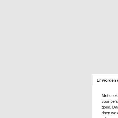
Er worden c
Ka
Met cooki
voor pers
goed. Daa
doen we 