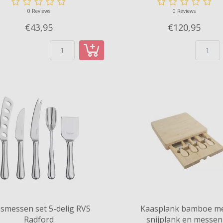
0 Reviews
0 Reviews
€43,
95
€120,
95
smessen set 5-delig RVS
Kaasplank bamboe m
Radford
snijplank en messen