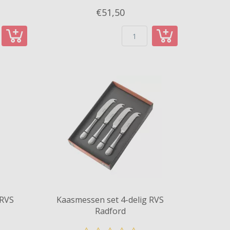
€51,
50
 RVS
Kaasmessen set 4-delig RVS
Radford