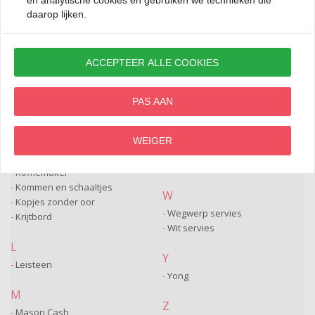
en analytische cookies en gebruiken we technieken die
Tea for one sets
daarop lijken.
K
Theemok
Kaaskruller
Theepot
Kinderservies
Tribeca
ACCEPTEER ALLE COOKIES
Kleine schaaltjes
Koffie en thee
V
Koffie/Thee benodigdheden
PAS AAN
Vierkant borden
Koffie/Thee servies
Vierkant servies
Koffiebonen
Vis en Schelpdieren
WEIGER
Koffiekan
Visbestek
Koffiekopjes
Visschalen
Koffiemaker
Kommen en schaaltjes
W
Kopjes zonder oor
Wegwerp servies
Krijtbord
Wit servies
L
Y
Leisteen
Yong
M
Z
Mason Cash