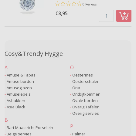
0 Reviews
€8,
95
Cosy&Trendy Hygge
A
O
Amuse & Tapas
Oestermes
Amuse borden
Oesterschalen
Amuseglazen
Ona
Amuselepels
Ontbijtkommen
Asbakken
Ovale borden
Asia Black
Overig Tafelen
Overig servies
B
P
Bart Maastricht Porselein
Beige servies
Palmer