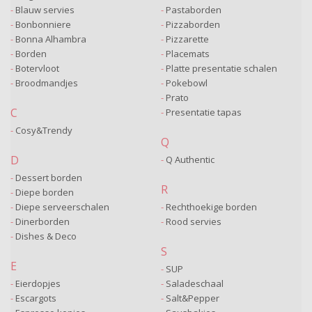
Blauw servies
Pastaborden
Bonbonniere
Pizzaborden
Bonna Alhambra
Pizzarette
Borden
Placemats
Botervloot
Platte presentatie schalen
Broodmandjes
Pokebowl
Prato
C
Presentatie tapas
Cosy&Trendy
Q
D
Q Authentic
Dessert borden
R
Diepe borden
Diepe serveerschalen
Rechthoekige borden
Dinerborden
Rood servies
Dishes & Deco
S
E
SUP
Eierdopjes
Saladeschaal
Escargots
Salt&Pepper