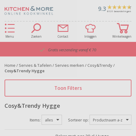
9.3
8131
beoordelingen
Menu
Zoeken
Contact
Inloggen
Winkelwagen
Gratis verzending vanaf € 70
Home
/
Servies & Tafelen
/
Servies merken
/
Cosy&Trendy
/
Cosy&Trendy Hygge
Toon Filters
Cosy&Trendy Hygge
Items:
Sorteer op:
alles
Productnaam a-z