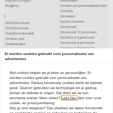
Espresso kopjes
Sausbakjes
Etagères
Schalen en presentatieborden
Schotels
F
Servetten
Servies merken
Fine2Dine Dune
Serviesset
Fine2Dine Folia
Serviesset 12 personen
Fine2Dine Munduk
Serviesset 4 personen
Fondue sets
Serviesset 6 personen
Frietmandjes
Serviesset 8 personen
Fruits de Mer schalen
Slakom
Er worden cookies gebruikt voor personalisatie van
Soepkommen
advertenties
G
Suikerpot
Gebaksbordjes
S|P Collection
Glazen schalen
Met cookies helpen we je beter en persoonlijker. Er
Graupera
worden cookies gebruikt voor personalisatie van
T
Groen servies
advertenties. Dankzij functionele cookies werkt de website
Taartplateau
goed. Daarom gebruiken we technologie om je gedrag
Tafelen en funcooking
H
binnen de website te volgen. Dat doen we op een
Tafelkleden
anonieme manier. Meer weten?
Lees hier
alles over onze
Houten Dienblad
Tafellopers
cookie- en privacyverklaring.
Houten presentatieschalen
Tapas schaaltjes
Kies je voor
weigeren
? Dan plaatsen we alleen functionele
Houten serveerplanken
Tapas sets