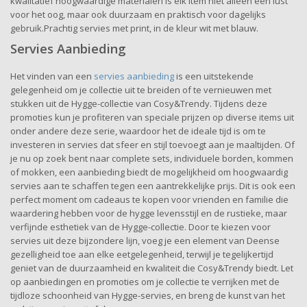
kwalitatief hoogwaardige materialen is elk item niet alleen een lust
voor het oog, maar ook duurzaam en praktisch voor dagelijks
gebruik.Prachtig servies met print, in de kleur wit met blauw.
Servies Aanbieding
Het vinden van een
servies aanbieding
is een uitstekende
gelegenheid om je collectie uit te breiden of te vernieuwen met
stukken uit de Hygge-collectie van Cosy&Trendy. Tijdens deze
promoties kun je profiteren van speciale prijzen op diverse items uit
onder andere deze serie, waardoor het de ideale tijd is om te
investeren in servies dat sfeer en stijl toevoegt aan je maaltijden. Of
je nu op zoek bent naar complete sets, individuele borden, kommen
of mokken, een aanbieding biedt de mogelijkheid om hoogwaardig
servies aan te schaffen tegen een aantrekkelijke prijs. Dit is ook een
perfect moment om cadeaus te kopen voor vrienden en familie die
waardering hebben voor de hygge levensstijl en de rustieke, maar
verfijnde esthetiek van de Hygge-collectie. Door te kiezen voor
servies uit deze bijzondere lijn, voeg je een element van Deense
gezelligheid toe aan elke eetgelegenheid, terwijl je tegelijkertijd
geniet van de duurzaamheid en kwaliteit die Cosy&Trendy biedt. Let
op aanbiedingen en promoties om je collectie te verrijken met de
tijdloze schoonheid van Hygge-servies, en breng de kunst van het